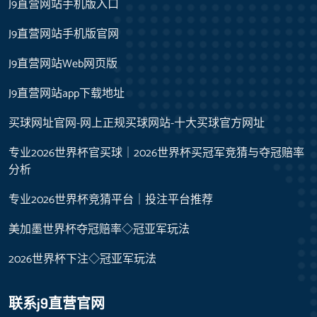
J9直营网站手机版入口
J9直营网站手机版官网
J9直营网站Web网页版
J9直营网站app下载地址
买球网址官网-网上正规买球网站-十大买球官方网址
专业2026世界杯官买球｜2026世界杯买冠军竞猜与夺冠赔率
分析
专业2026世界杯竞猜平台｜投注平台推荐
美加墨世界杯夺冠赔率◇冠亚军玩法
2026世界杯下注◇冠亚军玩法
联系j9直营官网