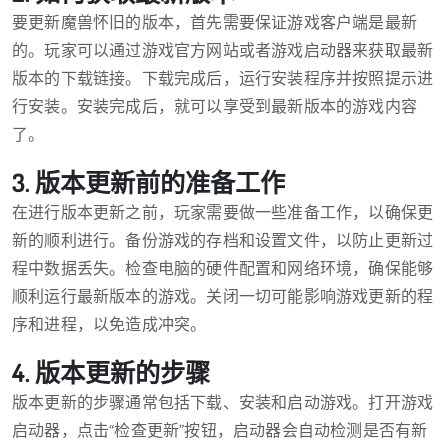
要更新魔兽怀旧的版本，首先需要保证游戏客户端是最新
的。玩家可以通过游戏官方网站或者游戏启动器来获取最新
版本的下载链接。下载完成后，运行安装程序并按照提示进
行安装。安装完成后，就可以享受到最新版本的游戏内容
了。
3. 版本更新前的准备工作
在进行版本更新之前，玩家需要做一些准备工作，以确保更
新的顺利进行。备份游戏的存档和设置文件，以防止更新过
程中数据丢失。检查电脑的硬件配置和网络环境，确保能够
顺利运行最新版本的游戏。关闭一切可能影响游戏更新的程
序和进程，以免造成冲突。
4. 版本更新的步骤
版本更新的步骤通常包括下载、安装和启动游戏。打开游戏
启动器，点击“检查更新”按钮，启动器会自动检测是否有新