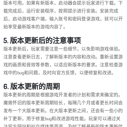
版本可用。如果有新版本，启动器会提示玩家进行下载。下
载完成后，运行安装程序，按照提示进行安装。安装完成
后，启动游戏客户端，输入账号和密码登录游戏，就可以开
始享受最新版本的游戏内容了。
5. 版本更新后的注意事项
版本更新后，玩家需要注意一些细节，以免影响游戏体验。
注意查看更新日志，了解新版本的内容和改动。重新设置游
戏的画质和音效等参数，以适应新版本的要求。注意检查游
戏中的bug和问题，及时向官方反馈，以便修复和改进。
6. 版本更新的周期
版本更新的周期是根据游戏开发者的计划和需求来确定的。
魔兽怀旧的版本更新周期较长，每隔几个月或者更长时间会
发布一个大版本更新。在大版本更新之间，还会有一些小的
补丁更新，用于修复bug和改进游戏性能。玩家可以通过关
注官方网站和社交媒体等渠道，及时了解最新的版本更新信