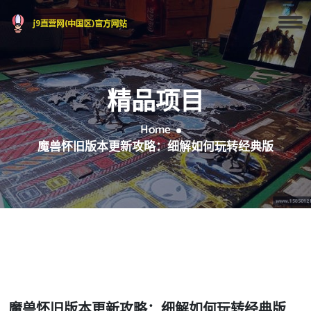
精品项目
Home
魔兽怀旧版本更新攻略：细解如何玩转经典版
魔兽怀旧版本更新攻略：细解如何玩转经典版