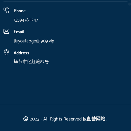
Phone
13594780247
Email
jiuyoulaoge@j909.vip
Address
毕节市亿赶湾87号
2023 - All Rights Reserved
J9直营网站
.