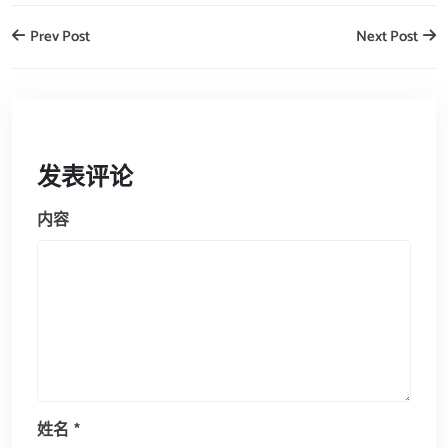
Prev Post
Next Post
发表评论
内容
姓名
*