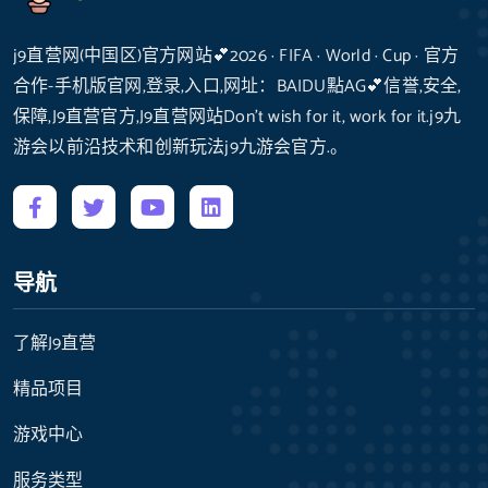
j9直营网(中国区)官方网站💕2026 · FIFA · World · Cup · 官方
合作-手机版官网,登录,入口,网址：BAIDU點AG💕信誉,安全,
保障,J9直营官方,J9直营网站Don’t wish for it, work for it.j9九
游会以前沿技术和创新玩法j9九游会官方.。
导航
了解J9直营
精品项目
游戏中心
服务类型