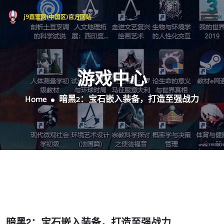
游戏中心
Home
暗黑2：宝石嵌入装备，打造至强战力
暗黑2：宝石嵌入装备，打造至强战力