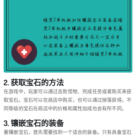
2. 获取宝石的方法
在游戏中，玩家可以通过击败怪物、完成任务或者购买来获
取宝石。宝石可以在商店中购买，也可以通过掉落获得。不
同等级的宝石在商店中的价格和属性加成也会有所不同。
3. 镶嵌宝石的装备
要镶嵌宝石，首先需要找到一个适合的装备。只有具备宝石