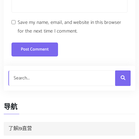
Save my name, email, and website in this browser
for the next time I comment.
导航
了解J9直营