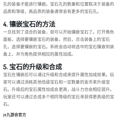
孔的装备才能进行镶嵌。宝石孔的数量和位置取决于装备的
品质和等级，高品质的装备通常会有更多的宝石孔。
4. 镶嵌宝石的方法
一旦找到了适合的装备，就可以开始镶嵌宝石了。打开角色
面板，选择要镶嵌宝石的装备。然后，点击装备上的宝石
孔，选择要镶嵌的宝石。系统会自动将选中的宝石镶嵌到装
备上，并为角色提供相应的属性加成。
5. 宝石的升级和合成
宝石在镶嵌后可以通过升级和合成来提升属性加成效果。玩
家可以通过消耗其他低级宝石和一定数量的金币来升级宝
石。升级后的宝石属性加成会更高，战斗力也会相应提升。
玩家还可以通过合成多个相同等级的宝石来获得更高级的宝
石。
j9九游会官方